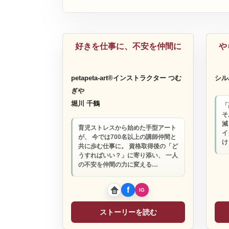
雑貨
美
好きを仕事に、不安を仲間に
や
petapeta-art®︎インストラクター つむ
シル
ぎや
堀川 千鶴
「
そ
減
育児ストレスから始めた手型アート
イ
が、 今では700名以上の講師仲間と
け
共に歩む仕事に。 資格取得後の「ど
うすればいい？」に寄り添い、 一人
の不安を仲間の力に変える…
ストーリーを読む