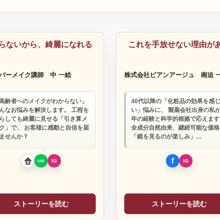
容
化粧品
らないから、綺麗になれる
これを手放せない理由が
バーメイク講師
中 一絵
株式会社ビアンアージュ
南迫 
高齢者へのメイクがわからない」
40代以降の「化粧品の効果を感
んなお悩みを解決します。 工程を
い」悩みに、 製薬会社出身の私が
らしても綺麗に見せる「引き算メ
年の経験と科学的根拠で応えます
ク」で、 お客様に感動と自信を届
全成分自然由来、継続可能な価格
ませんか？
「鏡を見るのが楽しみ」…
ストーリーを読む
ストーリーを読む