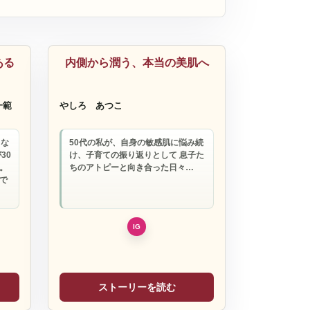
化粧品
ある
内側から潤う、本当の美肌へ
一範
やしろ あつこ
じな
50代の私が、自身の敏感肌に悩み続
30
け、子育ての振り返りとして 息子た
。
ちのアトピーと向き合った日々…
で
ストーリーを読む