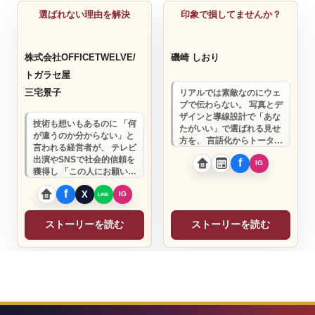
選ばれない理由を解決
印象で損してませんか？
株式会社OFFICETWELVE/
磯崎 しおり
トガラセ屋
三宅景子
リアルでは素敵なのにウェ
ブで伝わらない。 写真とデ
ザインと導線設計で「あな
技術も想いもあるのに 「何
たがいい」で選ばれる見せ
が違うのか分からない」と
方を、 言語化からトータル
言われる経営者が、 テレビ
で整えます。
出演やSNSで社会的信頼を
獲得し 「この人にお願いし
たい」と 指名される存在に
なるサ…
ストーリーを読む
ストーリーを読む