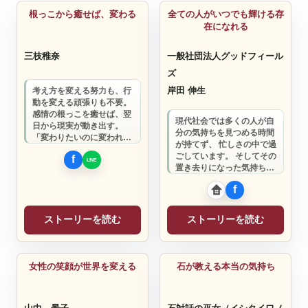
根っこから癒せば、変わる
全ての人がいつでも輝ける存
在になれる
三枝稚奈
一般社団法人グッドフィール
ズ
岸田 伸生
考え方を変える努力も、行
動を変える頑張りも不要。
感情の根っこを癒せば、翌
現代社会では多くの人が自
日から現実が動き出す。
分の気持ちを見つめる時間
「変わりたいのに変われな
が持てず、 忙しさの中で過
い」あなたを、全力でサポ
ごしています。 そしてその
ートします。
置き去りになった気持ちと
頑張ろうとする自分とのず
れが起こり…
ストーリーを読む
ストーリーを読む
カウンセリング
コンサルタント
女性の笑顔が世界を変える
石が教える本当の気持ち