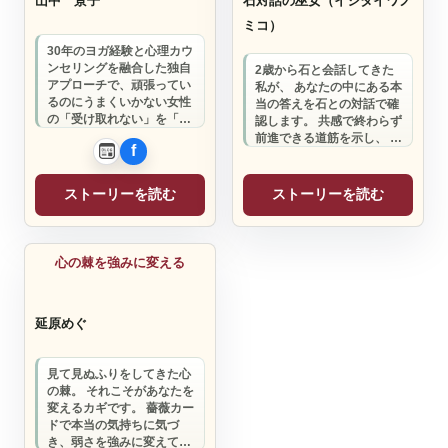
山中 景子
石対話の巫女（イシタイワノ
ミコ）
30年のヨガ経験と心理カウ
ンセリングを融合した独自
2歳から石と会話してきた
アプローチで、頑張ってい
私が、 あなたの中にある本
るのにうまくいかない女性
当の答えを石との対話で確
の「受け取れない」を「愛
認します。 共感で終わらず
され体質」に変えるお手伝
前進できる道筋を示し、 自
いをしています…
分で未来を決められる力を
育てるお手…
ストーリーを読む
ストーリーを読む
カウンセリング
心の棘を強みに変える
延原めぐ
見て見ぬふりをしてきた心
の棘。 それこそがあなたを
変えるカギです。 薔薇カー
ドで本当の気持ちに気づ
き、弱さを強みに変えてい