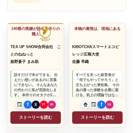
取材ライター
コピーライター
140冊の実績が語る本作りの
本物の覚悟は、現地にある
職人
TEA UP SHOW合同会社 こ
KIBOTCHAスマートエコビ
とのねねっと
レッジ広報大使
姫野蒼子 まみ助
佐藤 早織
話すだけで本ができる。 伝
すべてを失った経営者が
えたい想いがあるのに言葉
「何でもやってやろう」と
にできない。 そんなあなた
立ち上がった東松島。 その
の代わりに私が言語化しま
血の通った体験を企業に届
す。 本作りのオタクが20
ける。机上の理論ではな
年の経験であなたの言葉を
い、 本当に強い組織をつく
見つけます…
る覚悟を、京都と…
ストーリーを読む
ストーリーを読む
取材ライター