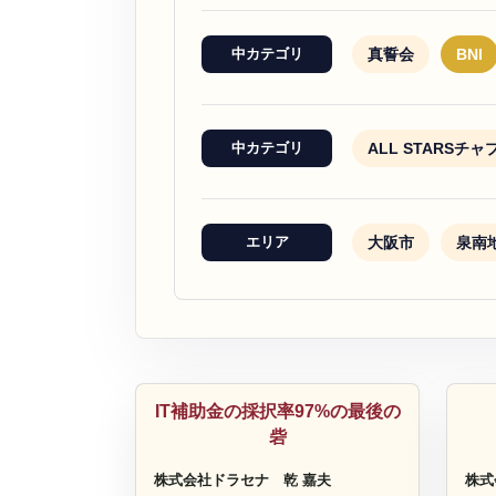
真誓会
BNI
中カテゴリ
ALL STARSチ
中カテゴリ
大阪市
泉南
エリア
システム開発
コ
IT補助金の採択率97%の最後の
砦
株式会社ドラセナ
乾 嘉夫
株式会