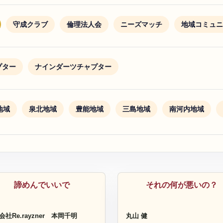
守成クラブ
倫理法人会
ニーズマッチ
地域コミュニ
ャプター
ナインダーツチャプター
地域
泉北地域
豊能地域
三島地域
南河内地域
ーチ
コーチ
諦めんでいいで
それの何が悪いの？
社Re.rayzner
本岡千明
丸山 健