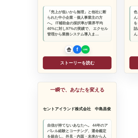
「売上が低いから無理」と他社に断
色
られた中小企業・個人事業主の方
ん
へ。 IT補助金の採択率が業界平均
を
40%に対し97%の実績で、 エクセル
詰
管理から業務システム導入ま…
ん
ストーリーを読む
コーチ
一瞬で、あなたを変える
セントアイランド株式会社
中島昌俊
自信が持てないあなたへ。 44年のア
パレル経験とコーチング、運命鑑定
を統合し、外見・内面・未来から人