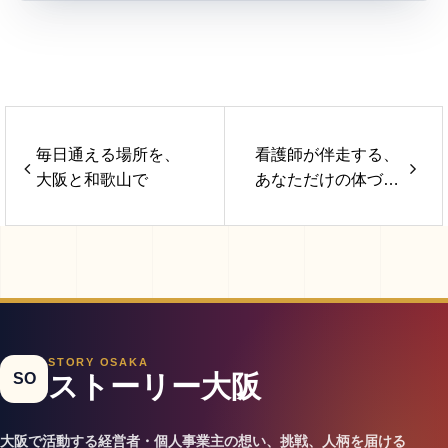
毎日通える場所を、
看護師が伴走する、
大阪と和歌山で
あなただけの体づく
り
STORY OSAKA
SO
ストーリー大阪
大阪で活動する経営者・個人事業主の想い、挑戦、人柄を届ける