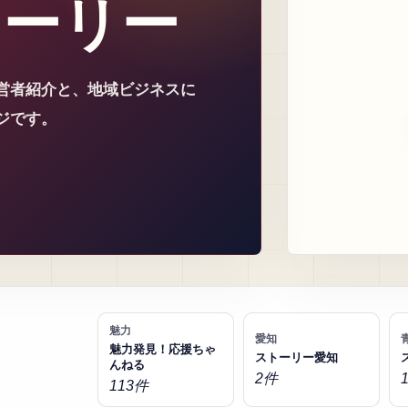
トーリー
営者紹介と、地域ビジネスに
ジです。
魅力
愛知
魅力発見！応援ちゃ
ストーリー愛知
んねる
2件
113件