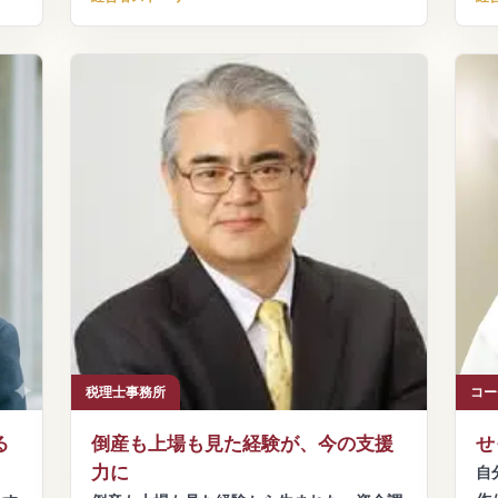
税理士事務所
コー
る
倒産も上場も見た経験が、今の支援
せ
力に
自