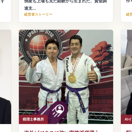
作り
出す
倒産も上場も見た経験から生まれた、資金調
達支...
経営者ストーリー
経
税理士事務所
AI