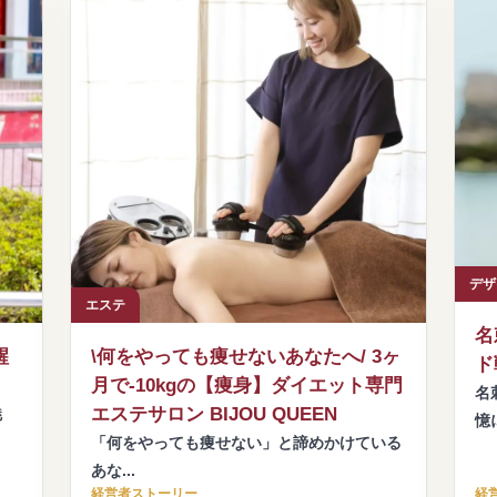
デザ
エステ
名
醒
\何をやっても痩せないあなたへ/ 3ヶ
ド
月で-10kgの【痩身】ダイエット専門
名
エステサロン BIJOU QUEEN
魅
憶に
「何をやっても痩せない」と諦めかけている
あな...
経営者ストーリー
経