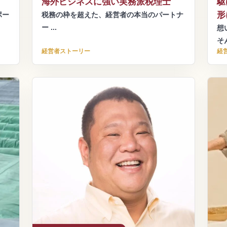
海外ビジネスに強い実務派税理士
駆
形
ポー
税務の枠を超えた、経営者の本当のパートナ
ー ...
想
そん
経営者ストーリー
経