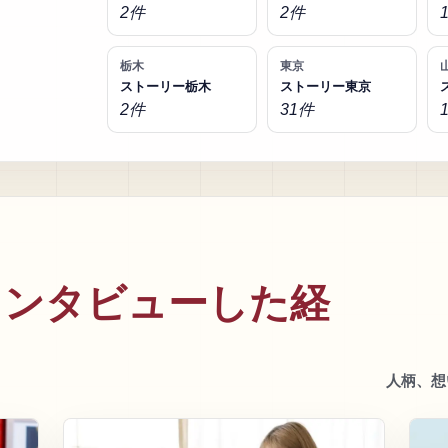
2件
2件
栃木
東京
ストーリー栃木
ストーリー東京
2件
31件
インタビューした経
人柄、想