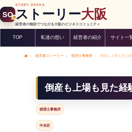
STORY OSAKA
ストーリー
大阪
SO
経営者の物語でつながる大阪のビジネスコミュニティ
TOP
私達の想い
経営者の紹介
サイト一
経営者ストーリー
税理士事務所
倒産も上場も見た経
Home
倒産も上場も見た経
税理士事務所
中央区