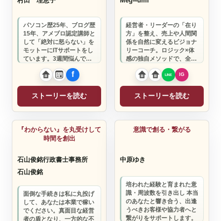
村田 理恵子
Meg∞umi
パソコン歴25年、ブログ歴
経営者・リーダーの「在り
15年、アメブロ認定講師と
方」を整え、売上や人間関
して「絶対に怒らない」を
係を自然に変えるビジョナ
モットーにITサポートをし
リーコーチ。ロジック×体
ています。3週間悩んでい
感の独自メソッドで、全
たことが5分で解決するこ
国・海外からも選ばれてい
とも。困っ…
ます。
ストーリーを読む
ストーリーを読む
行政書士
『わからない』を丸受けして
意識で創る・繋がる
時間を創出
石山俊銘行政書士事務所
中原ゆき
石山俊銘
培われた経験と育まれた意
識・周波数を引き出し 本当
面倒な手続きは私に丸投げ
のあなたと響き合う、出逢
して、あなたは本業で稼い
うべきお客様や協力者へと
でください。真面目な経営
繋がりをサポートします。
者の盾となり、一方的な不