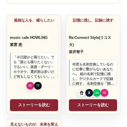
飲食店
デザイン
孤独な人を、減らしたい
記憶に残し、記録に残す
music cafe HOWLING
Re:Connect Style(リコス
紫雲 恵
タ)
坂井智子
「今日誰かと喋りたい」で
も「誰とも喋りたくない」
何度も名刺交換しているの
でもいい。楽器・ダーツ・
に仕事に繋がらないあなた
カラオケ、選択肢は多いけ
へ。 紙の名刺で記憶に残
ど何もしなくてもいい。1
し、デジタルカードで記録
時間1500円飲み放題で、自
に残す。 名刺交換を「関係
由に過ごせま…
構築の成功体験」に変える
Re:Conn…
ストーリーを読む
ストーリーを読む
専門サービス
見えないものが、未来を変え