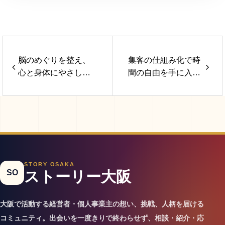
脳のめぐりを整え、
集客の仕組み化で時
心と身体にやさしい
間の自由を手に入れ
変化を。新感覚ヘッ
る専門家ー服部 ユウ
ドケアー佐藤 未華ー
ー
STORY OSAKA
SO
ストーリー大阪
大阪で活動する経営者・個人事業主の想い、挑戦、人柄を届ける
コミュニティ。出会いを一度きりで終わらせず、相談・紹介・応