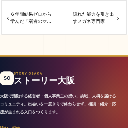
６年間結果ゼロから
隠れた能力を引き出
学んだ「弱者のマー
すメガネ専門家
ケティング」〜長町
孝彰〜
STORY OSAKA
SO
ストーリー大阪
大阪で活動する経営者・個人事業主の想い、挑戦、人柄を届ける
コミュニティ。出会いを一度きりで終わらせず、相談・紹介・応
援が生まれる入口をつくります。